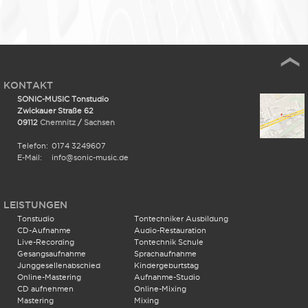
KONTAKT
SONIC-MUSIC Tonstudio
Zwickauer Straße 62
09112
Chemnitz
/
Sachsen
Telefon:
0174 3249607
E-Mail:
info@sonic-music.de
LEISTUNGEN
Tonstudio
Tontechniker Ausbildung
CD-Aufnahme
Audio-Restauration
Live-Recording
Tontechnik Schule
Gesangsaufnahme
Sprachaufnahme
Junggesellenabschied
Kindergeburtstag
Online-Mastering
Aufnahme-Studio
CD aufnehmen
Online-Mixing
Mastering
Mixing