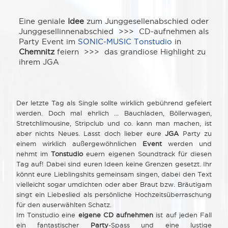
Eine geniale
Idee
zum Junggesellenabschied oder
Junggesellinnenabschied >>> CD-aufnehmen als
Party Event im
SONIC-MUSIC Tonstudio
in
Chemnitz
feiern >>> das grandiose Highlight zu
ihrem JGA
Der letzte Tag als Single sollte wirklich gebührend gefeiert
werden. Doch mal ehrlich ... Bauchladen, Böllerwagen,
Stretchlimousine, Stripclub und co. kann man machen, ist
aber nichts Neues. Lasst doch lieber eure
JGA
Party zu
einem wirklich außergewöhnlichen
Event
werden und
nehmt im
Tonstudio
euern eigenen Soundtrack für diesen
Tag auf! Dabei sind euren Ideen keine Grenzen gesetzt. Ihr
könnt eure Lieblingshits gemeinsam singen, dabei den Text
vielleicht sogar umdichten oder aber Braut bzw. Bräutigam
singt ein Liebeslied als persönliche Hochzeitsüberraschung
für den auserwählten Schatz.
Im Tonstudio eine
eigene CD aufnehmen
ist auf jeden Fall
ein fantastischer
Party
-Spass und eine lustige