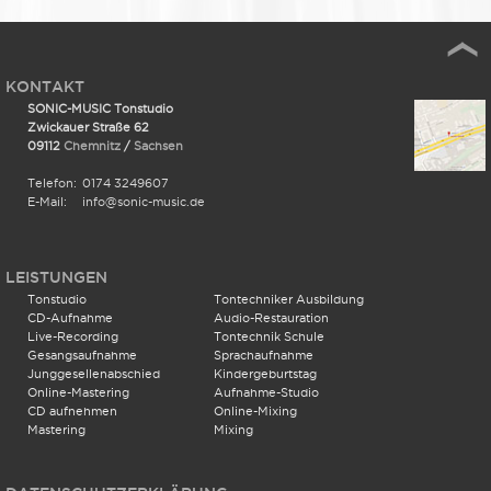
KONTAKT
SONIC-MUSIC Tonstudio
Zwickauer Straße 62
09112
Chemnitz
/
Sachsen
Telefon:
0174 3249607
E-Mail:
info@sonic-music.de
LEISTUNGEN
Tonstudio
Tontechniker Ausbildung
CD-Aufnahme
Audio-Restauration
Live-Recording
Tontechnik Schule
Gesangsaufnahme
Sprachaufnahme
Junggesellenabschied
Kindergeburtstag
Online-Mastering
Aufnahme-Studio
CD aufnehmen
Online-Mixing
Mastering
Mixing